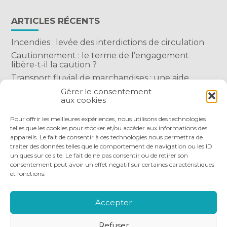
ARTICLES RÉCENTS
Incendies : levée des interdictions de circulation
Cautionnement : le terme de l’engagement
libère-t-il la caution ?
Transport fluvial de marchandises : une aide
financière bienvenue
Gérer le consentement
aux cookies
Succession : les donations du parent renonçant
comptent-elles ?
Pour offrir les meilleures expériences, nous utilisons des technologies
telles que les cookies pour stocker et/ou accéder aux informations des
appareils. Le fait de consentir à ces technologies nous permettra de
traiter des données telles que le comportement de navigation ou les ID
uniques sur ce site. Le fait de ne pas consentir ou de retirer son
consentement peut avoir un effet négatif sur certaines caractéristiques
et fonctions.
Footer
QUI SOMMES-NOUS
NOS SERVICES
Principale
NOS OUTILS DIGITAUX
ACTUALITÉS
Accepter
NOUS REJOINDRE
NOUS CONTACTER
Refuser