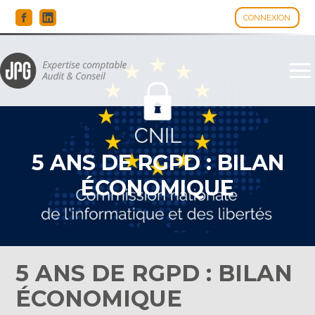
CONNEXION
Espace client
Aller
au
contenu
5 ANS DE RGPD : BILAN
ÉCONOMIQUE
5 ANS DE RGPD : BILAN
ÉCONOMIQUE