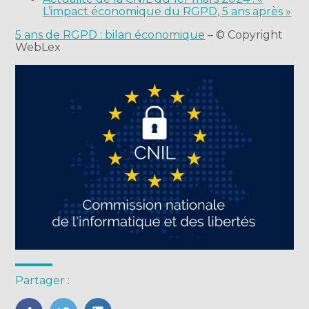
L’impact économique du RGPD, 5 ans après »
5 ans de RGPD : bilan économique
– © Copyright
WebLex
Partager :