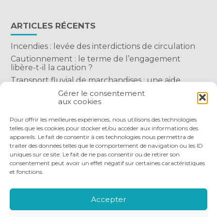
ARTICLES RÉCENTS
Incendies : levée des interdictions de circulation
Cautionnement : le terme de l’engagement
libère-t-il la caution ?
Transport fluvial de marchandises : une aide
financière bienvenue
Gérer le consentement
aux cookies
Succession : les donations du parent renonçant
comptent-elles ?
Pour offrir les meilleures expériences, nous utilisons des technologies
telles que les cookies pour stocker et/ou accéder aux informations des
appareils. Le fait de consentir à ces technologies nous permettra de
traiter des données telles que le comportement de navigation ou les ID
uniques sur ce site. Le fait de ne pas consentir ou de retirer son
consentement peut avoir un effet négatif sur certaines caractéristiques
et fonctions.
Footer
QUI SOMMES-NOUS
NOS SERVICES
Principale
NOS OUTILS DIGITAUX
ACTUALITÉS
Accepter
NOUS REJOINDRE
NOUS CONTACTER