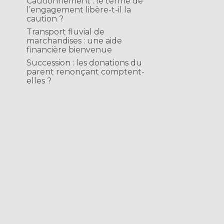
Cautionnement : le terme de
l’engagement libère-t-il la
caution ?
Transport fluvial de
marchandises : une aide
financière bienvenue
Succession : les donations du
parent renonçant comptent-
elles ?