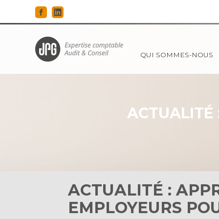
Principal
QUI SOMMES-NOUS
Aller
au
contenu
ACTUALITÉ 
ACTUALITÉ : APPR
EMPLOYEURS POU