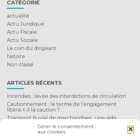
CATÉGORIE
actualite
Actu Juridique
Actu Fiscale
Actu Sociale
Le coin du dirigeant
histoire
Non classé
ARTICLES RÉCENTS
Incendies : levée des interdictions de circulation
Cautionnement : le terme de l’engagement
libère-t-il la caution ?
Transport fluvial de marchandises : une aide
financière bienvenue
Gérer le consentement
aux cookies
Succession : les donations du parent renonçant
comptent-elles ?