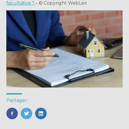
facultative ?
– © Copyright WebLex
Partager :
FaceBook
Twitter
LinkedIn