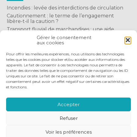
Incendies : levée des interdictions de circulation
Cautionnement : le terme de l’engagement
libère-t-il la caution ?
Transport fluvial de marchandises : une aide
financière bienvenue
Gérer le consentement
aux cookies
Succession : les donations du parent renonçant
comptent-elles ?
Pour offrir les meilleures expériences, nous utilisons des technologies
telles que les cookies pour stocker et/ou accéder aux informations des
appareils. Le fait de consentir à ces technologies nous permettra de
traiter des données telles que le comportement de navigation ou les ID
uniques sur ce site. Le fait de ne pas consentir ou de retirer son
consentement peut avoir un effet négatif sur certaines caractéristiques
et fonctions.
Footer
QUI SOMMES-NOUS
NOS SERVICES
Principale
NOS OUTILS DIGITAUX
ACTUALITÉS
Accepter
NOUS REJOINDRE
NOUS CONTACTER
Refuser
Footer
PLAN DU SITE
MENTIONS LÉGALES
Voir les préférences