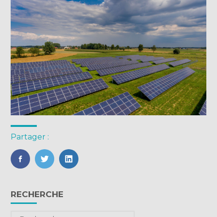
Partager :
FaceBook
Twitter
LinkedIn
Blog
RECHERCHE
sidebar
Rechercher :