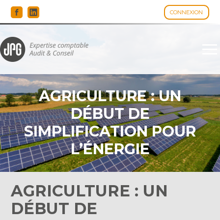
CONNEXION
Espace client
Aller
au
contenu
AGRICULTURE : UN
DÉBUT DE
SIMPLIFICATION POUR
L’ÉNERGIE
PHOTOVOLTAÏQUE ?
AGRICULTURE : UN
DÉBUT DE