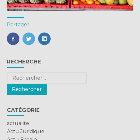
Partager :
FaceBook
Twitter
LinkedIn
Blog
RECHERCHE
sidebar
Rechercher :
CATÉGORIE
actualite
Actu Juridique
Actu Fiscale