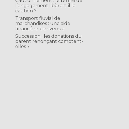
Cautionnement : le terme de
l’engagement libère-t-il la
caution ?
Transport fluvial de
marchandises : une aide
financière bienvenue
Succession : les donations du
parent renonçant comptent-
elles ?