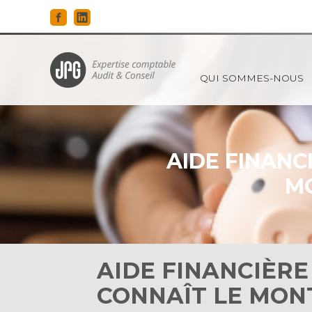
Principal
QUI SOMMES-NOUS
Aller
au
contenu
AIDE FINANC
MO
AIDE FINANCIÈRE
CONNAÎT LE MO