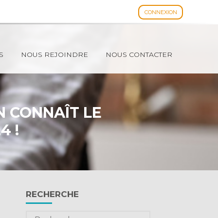
CONNEXION
Espace client
S
NOUS REJOINDRE
NOUS CONTACTER
N CONNAÎT LE
4 !
Blog
RECHERCHE
sidebar
Rechercher :