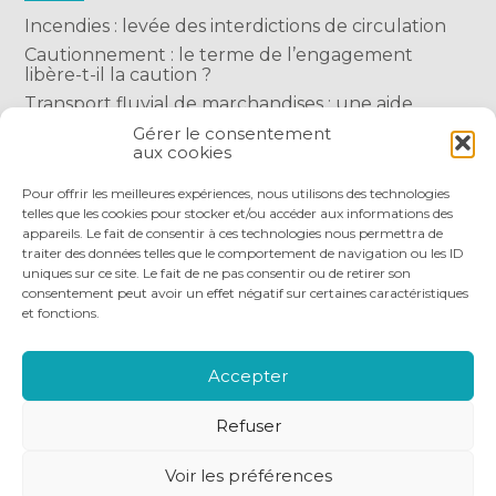
Incendies : levée des interdictions de circulation
Cautionnement : le terme de l’engagement
libère-t-il la caution ?
Transport fluvial de marchandises : une aide
financière bienvenue
Gérer le consentement
aux cookies
Succession : les donations du parent renonçant
comptent-elles ?
Pour offrir les meilleures expériences, nous utilisons des technologies
telles que les cookies pour stocker et/ou accéder aux informations des
appareils. Le fait de consentir à ces technologies nous permettra de
traiter des données telles que le comportement de navigation ou les ID
uniques sur ce site. Le fait de ne pas consentir ou de retirer son
consentement peut avoir un effet négatif sur certaines caractéristiques
et fonctions.
Footer
QUI SOMMES-NOUS
NOS SERVICES
Principale
NOS OUTILS DIGITAUX
ACTUALITÉS
Accepter
NOUS REJOINDRE
NOUS CONTACTER
Refuser
Footer
PLAN DU SITE
MENTIONS LÉGALES
Voir les préférences