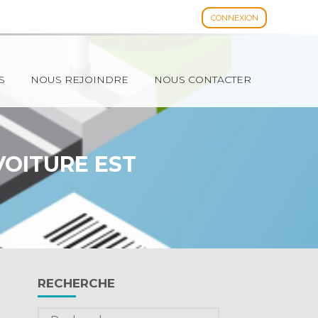
CONNEXION
Espace client
S
NOUS REJOINDRE
NOUS CONTACTER
VOITURE EST
Blog
RECHERCHE
sidebar
Rechercher :