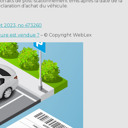
rfaits de post-stationnement émis après la date de la
éclaration d’achat du véhicule.
let 2023, no 473260
iture est vendue ?
– © Copyright WebLex