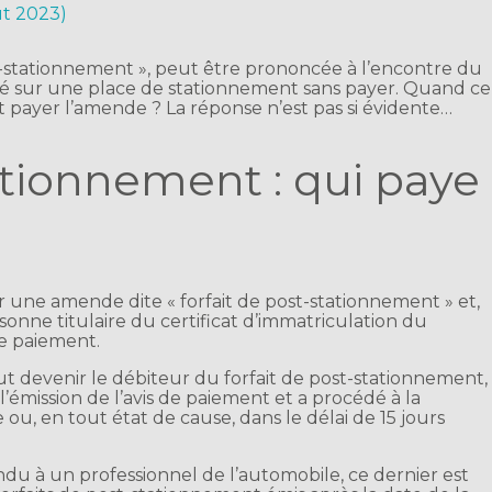
ût 2023)
-stationnement », peut être prononcée à l’encontre du
garé sur une place de stationnement sans payer. Quand ce
it payer l’amende ? La réponse n’est pas si évidente…
ionnement : qui paye
er une amende dite « forfait de post-stationnement » et,
rsonne titulaire du certificat d’immatriculation du
de paiement.
ut devenir le débiteur du forfait de post-stationnement,
l’émission de l’avis de paiement et a procédé à la
 ou, en tout état de cause, dans le délai de 15 jours
du à un professionnel de l’automobile, ce dernier est