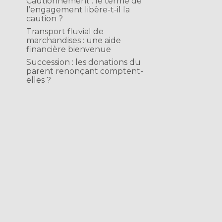
Cautionnement : le terme de
l’engagement libère-t-il la
caution ?
Transport fluvial de
marchandises : une aide
financière bienvenue
Succession : les donations du
parent renonçant comptent-
elles ?