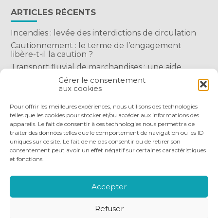
ARTICLES RÉCENTS
Incendies : levée des interdictions de circulation
Cautionnement : le terme de l’engagement
libère-t-il la caution ?
Transport fluvial de marchandises : une aide
financière bienvenue
Gérer le consentement
aux cookies
Succession : les donations du parent renonçant
comptent-elles ?
Pour offrir les meilleures expériences, nous utilisons des technologies
telles que les cookies pour stocker et/ou accéder aux informations des
appareils. Le fait de consentir à ces technologies nous permettra de
traiter des données telles que le comportement de navigation ou les ID
uniques sur ce site. Le fait de ne pas consentir ou de retirer son
consentement peut avoir un effet négatif sur certaines caractéristiques
et fonctions.
Footer
QUI SOMMES-NOUS
NOS SERVICES
Principale
NOS OUTILS DIGITAUX
ACTUALITÉS
Accepter
NOUS REJOINDRE
NOUS CONTACTER
Refuser