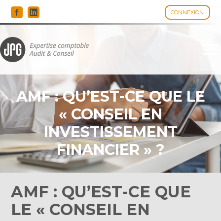
CONNEXION
Espace client
Aller
au
contenu
AMF : QU’EST-CE QUE LE
« CONSEIL EN
INVESTISSEMENT
FINANCIER » ?
AMF : QU’EST-CE QUE
LE « CONSEIL EN