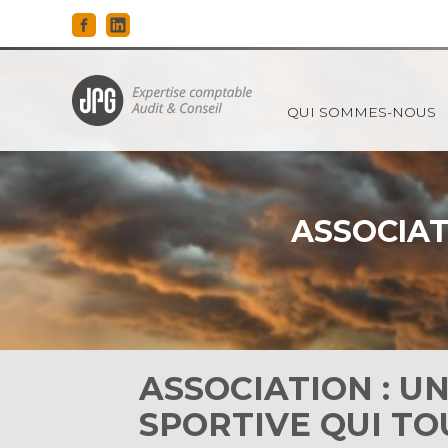
Principal
QUI SOMMES-NOUS
Aller
au
contenu
ASSOCIAT
ASSOCIATION : U
SPORTIVE QUI TO