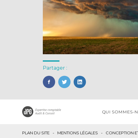
Partager :
FaceBook
Twitter
LinkedIn
Footer
QUI SOMMES-
Principale
Footer
PLAN DU SITE
MENTIONS LÉGALES
CONCEPTION ET