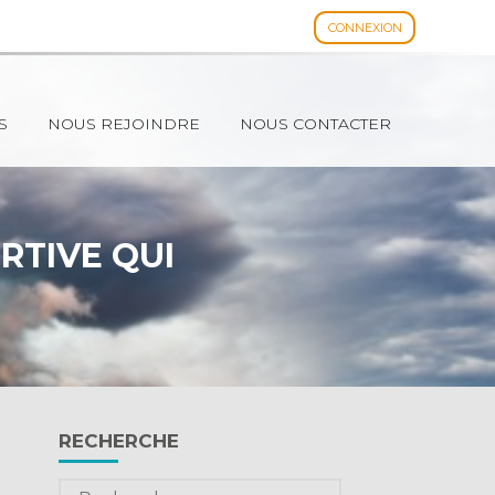
CONNEXION
Espace client
S
NOUS REJOINDRE
NOUS CONTACTER
RTIVE QUI
Blog
RECHERCHE
sidebar
Rechercher :