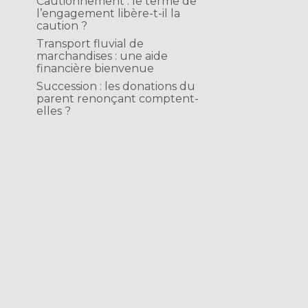
Cautionnement : le terme de
l’engagement libère-t-il la
caution ?
Transport fluvial de
marchandises : une aide
financière bienvenue
Succession : les donations du
parent renonçant comptent-
elles ?