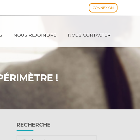
CONNEXION
Espace client
S
NOUS REJOINDRE
NOUS CONTACTER
PÉRIMÈTRE !
Blog
RECHERCHE
sidebar
Rechercher :