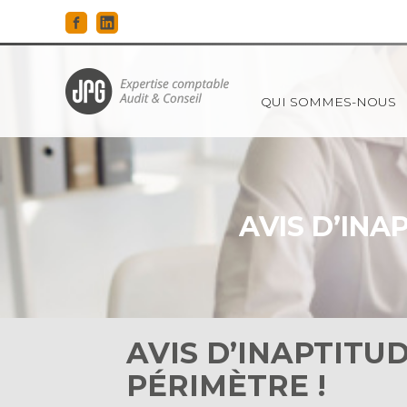
Principal
QUI SOMMES-NOUS
Aller
au
contenu
AVIS D’INA
AVIS D’INAPTITU
PÉRIMÈTRE !