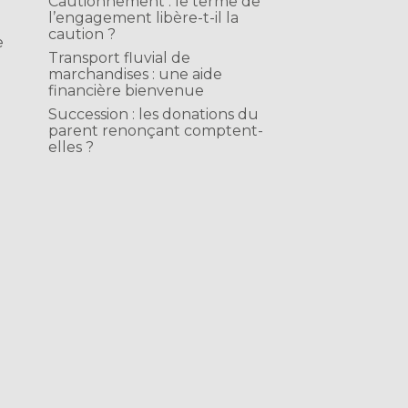
Cautionnement : le terme de
l’engagement libère-t-il la
caution ?
e
Transport fluvial de
marchandises : une aide
financière bienvenue
Succession : les donations du
parent renonçant comptent-
elles ?