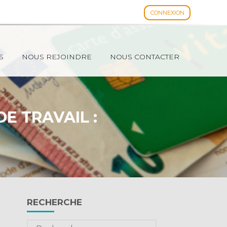
CONNEXION
Espace client
S
NOUS REJOINDRE
NOUS CONTACTER
E TRAVAIL :
Blog
RECHERCHE
sidebar
Rechercher :