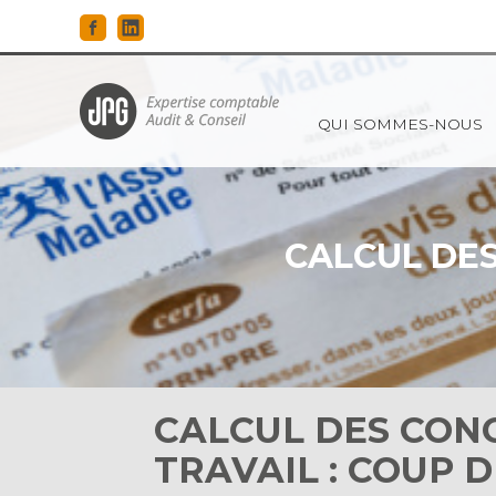
Principal
QUI SOMMES-NOUS
Aller
au
contenu
CALCUL DES
CALCUL DES CONG
TRAVAIL : COUP D