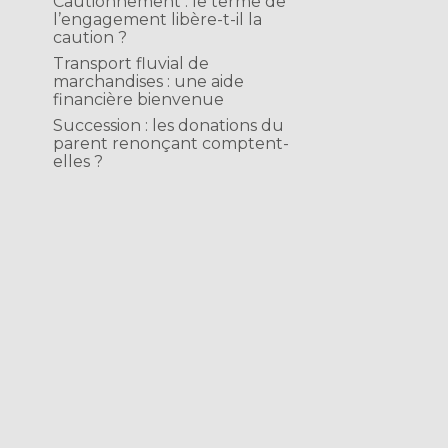
Cautionnement : le terme de
l’engagement libère-t-il la
caution ?
Transport fluvial de
marchandises : une aide
financière bienvenue
Succession : les donations du
parent renonçant comptent-
elles ?