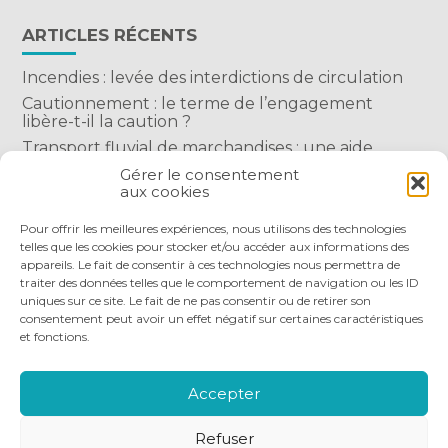
ARTICLES RÉCENTS
Incendies : levée des interdictions de circulation
Cautionnement : le terme de l’engagement
libère-t-il la caution ?
Transport fluvial de marchandises : une aide
financière bienvenue
Gérer le consentement
aux cookies
Succession : les donations du parent renonçant
comptent-elles ?
Pour offrir les meilleures expériences, nous utilisons des technologies
telles que les cookies pour stocker et/ou accéder aux informations des
appareils. Le fait de consentir à ces technologies nous permettra de
traiter des données telles que le comportement de navigation ou les ID
uniques sur ce site. Le fait de ne pas consentir ou de retirer son
consentement peut avoir un effet négatif sur certaines caractéristiques
et fonctions.
Footer
QUI SOMMES-NOUS
NOS SERVICES
Principale
NOS OUTILS DIGITAUX
ACTUALITÉS
Accepter
NOUS REJOINDRE
NOUS CONTACTER
Refuser