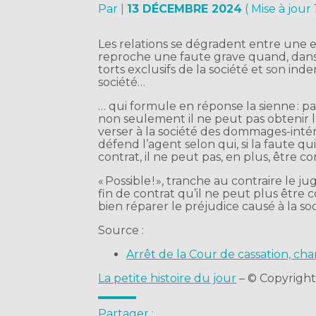
Par
|
13 DÉCEMBRE 2024
( Mise à jou
Les relations se dégradent entre une en
reproche une faute grave quand, dans
torts exclusifs de la société et son in
société…
… qui formule en réponse la sienne : 
non seulement il ne peut pas obtenir l’
verser à la société des dommages-intérê
défend l’agent selon qui, si la faute qu
contrat, il ne peut pas, en plus, être
« Possible ! », tranche au contraire le 
fin de contrat qu’il ne peut plus êtr
bien réparer le préjudice causé à la so
Source :
Arrêt de la Cour de cassation, c
La petite histoire du jour
– © Copyrigh
Partager :