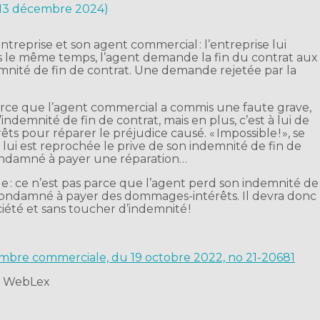
r 13 décembre 2024)
treprise et son agent commercial : l’entreprise lui
 le même temps, l’agent demande la fin du contrat aux
demnité de fin de contrat. Une demande rejetée par la
parce que l’agent commercial a commis une faute grave,
indemnité de fin de contrat, mais en plus, c’est à lui de
ts pour réparer le préjudice causé. « Impossible ! », se
i lui est reprochée le prive de son indemnité de fin de
 condamné à payer une réparation…
juge : ce n’est pas parce que l’agent perd son indemnité de
e condamné à payer des dommages-intérêts. Il devra donc
ciété et sans toucher d’indemnité !
hambre commerciale, du 19 octobre 2022, no 21-20681
t WebLex