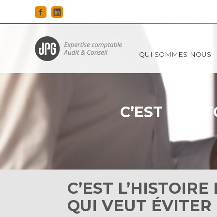
Principal
QUI SOMMES-NOUS
Aller
au
contenu
C’EST L’HIS
C’EST L’HISTOIR
QUI VEUT ÉVITER