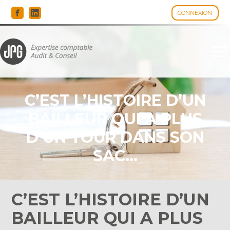
CONNEXION
Espace client
Aller
au
contenu
C’EST L’HISTOIRE D’UN
BAILLEUR QUI A PLUS
D’UN TOUR DANS SON
SAC…
C’EST L’HISTOIRE D’UN
BAILLEUR QUI A PLUS