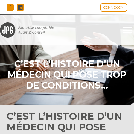
CONNEXION
Espace client
Aller
au
contenu
C’EST L’HISTOIRE D’UN
MÉDECIN QUI POSE TROP
DE CONDITIONS…
C’EST L’HISTOIRE D’UN
MÉDECIN QUI POSE