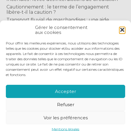
Cautionnement : le terme de l’engagement
libère-t-il la caution ?
Transport fluvial de marchandises : une aide
financière bienvenue
Gérer le consentement
aux cookies
Succession : les donations du parent renonçant
comptent-elles ?
Pour offrir les meilleures expériences, nous utilisons des technologies
telles que les cookies pour stocker et/ou accéder aux informations des
appareils. Le fait de consentir à ces technologies nous permettra de
traiter des données telles que le comportement de navigation ou les ID
uniques sur ce site. Le fait de ne pas consentir ou de retirer son
consentement peut avoir un effet négatif sur certaines caractéristiques
et fonctions.
Footer
QUI SOMMES-NOUS
NOS SERVICES
Principale
NOS OUTILS DIGITAUX
ACTUALITÉS
Accepter
NOUS REJOINDRE
NOUS CONTACTER
Refuser
Footer
PLAN DU SITE
MENTIONS LÉGALES
Voir les préférences
CONCEPTION ET RÉALISATION
CLASSE 7
Mentions légales