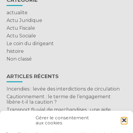
CATÉGORIE
actualite
Actu Juridique
Actu Fiscale
Actu Sociale
Le coin du dirigeant
histoire
Non classé
ARTICLES RÉCENTS
Incendies : levée des interdictions de circulation
Cautionnement : le terme de l’engagement
libère-t-il la caution ?
Transport fluvial de marchandises : une aide
financière bienvenue
Gérer le consentement
aux cookies
Succession : les donations du parent renonçant
comptent-elles ?