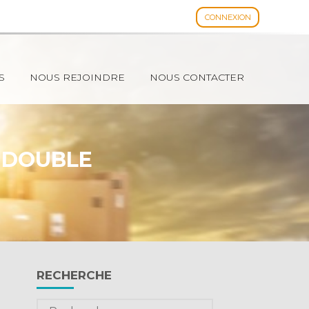
CONNEXION
Espace client
S
NOUS REJOINDRE
NOUS CONTACTER
E DOUBLE
Blog
RECHERCHE
sidebar
Rechercher :