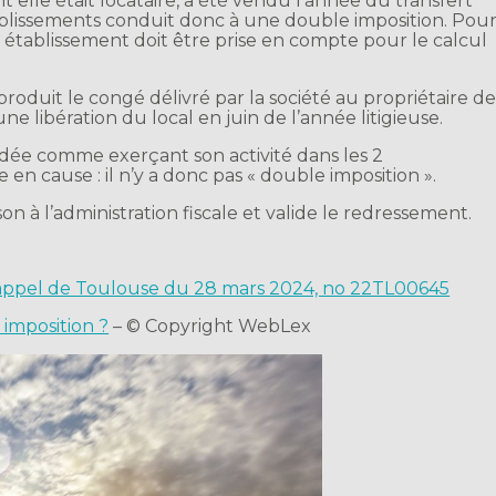
nt elle était locataire, a été vendu l’année du transfert
établissements conduit donc à une double imposition. Pou
l établissement doit être prise en compte pour le calcul
i produit le congé délivré par la société au propriétaire d
une libération du local en juin de l’année litigieuse.
ardée comme exerçant son activité dans les 2
 en cause : il n’y a donc pas « double imposition ».
n à l’administration fiscale et valide le redressement.
d’appel de Toulouse du 28 mars 2024, no 22TL00645
 imposition ?
– © Copyright WebLex