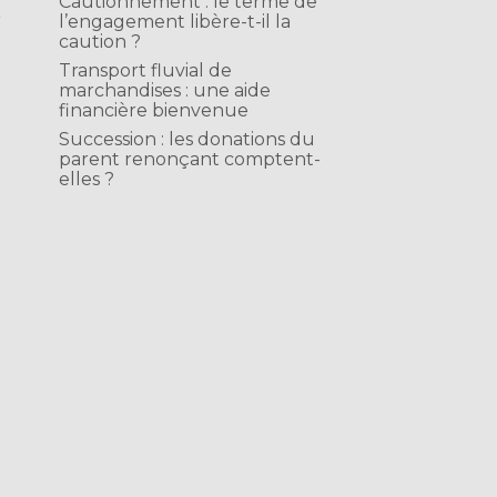
Cautionnement : le terme de
r
l’engagement libère-t-il la
caution ?
Transport fluvial de
marchandises : une aide
e
financière bienvenue
Succession : les donations du
parent renonçant comptent-
elles ?