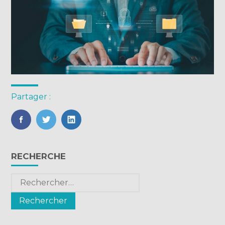
Partager :
FaceBook
Twitter
LinkedIn
Blog
RECHERCHE
sidebar
Rechercher :