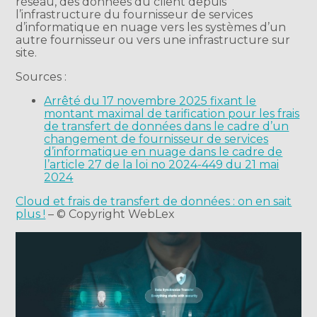
réseau, des données du client depuis
l’infrastructure du fournisseur de services
d’informatique en nuage vers les systèmes d’un
autre fournisseur ou vers une infrastructure sur
site.
Sources :
Arrêté du 17 novembre 2025 fixant le
montant maximal de tarification pour les frais
de transfert de données dans le cadre d’un
changement de fournisseur de services
d’informatique en nuage dans le cadre de
l’article 27 de la loi no 2024-449 du 21 mai
2024
Cloud et frais de transfert de données : on en sait
plus !
– © Copyright WebLex