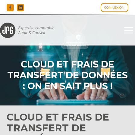
CONNEXION
Espace client
Aller
au
contenu
CLOUD ET FRAIS DE
TRANSFERT DE DONNÉES
: ON EN SAIT PLUS !
CLOUD ET FRAIS DE
TRANSFERT DE