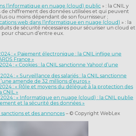
ns l’informatique en nuage (cloud) public
» : la CNIL y
s de chiffrement des données utilisées et qui peuvent
plus ou moins dépendant de son fournisseur ;
lications web dans l’informatique en nuage (cloud)
» : la
oduits de sécurité nécessaires pour sécuriser un cloud et
re pour chacun d’entre eux.
 2024 : « Paiement électronique : la CNIL inflige une
ARDS France »
 2024 : « Cookies : la CNIL sanctionne Yahoo! d’une
2024 : « Surveillance des salariés : la CNIL sanctionne
e amende de 32 millions d’euros »
r 2024 : « Rôle et moyens du délégué à la protection des
a CNIL »
 2024 : « Informatique en nuage (cloud) : la CNIL publie
frement et la sécurité des données »
s sanctions et des annonces
– © Copyright WebLex