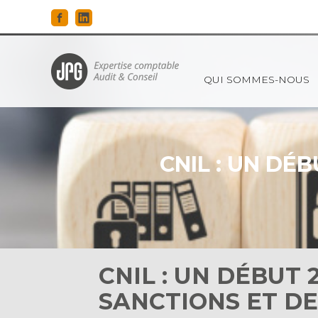
Principal
QUI SOMMES-NOUS
Aller
au
contenu
CNIL : UN DÉ
CNIL : UN DÉBUT 
SANCTIONS ET D