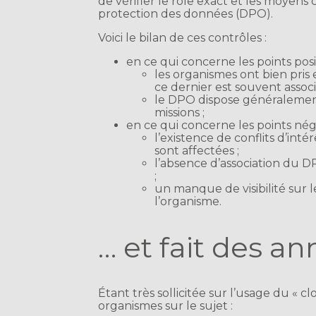
de vérifier le rôle exact et les moyens
protection des données (DPO).
Voici le bilan de ces contrôles :
en ce qui concerne les points posit
les organismes ont bien pris
ce dernier est souvent associ
le DPO dispose généralement
missions ;
en ce qui concerne les points néga
l’existence de conflits d’int
sont affectées ;
l’absence d’association du 
;
un manque de visibilité sur 
l’organisme.
… et fait des a
Étant très sollicitée sur l’usage du « cl
organismes sur le sujet :