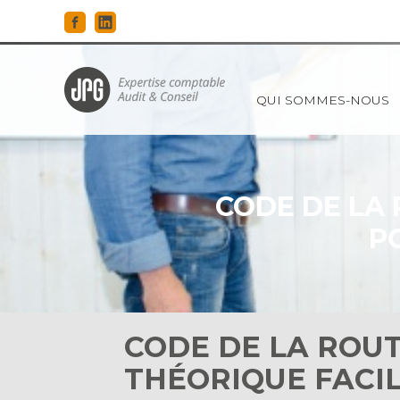
Principal
QUI SOMMES-NOUS
Aller
au
contenu
CODE DE LA 
P
CODE DE LA ROUT
THÉORIQUE FACIL