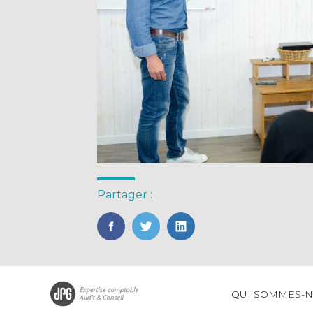
Partager :
FaceBook
Twitter
LinkedIn
Footer
QUI SOMMES-
Principale