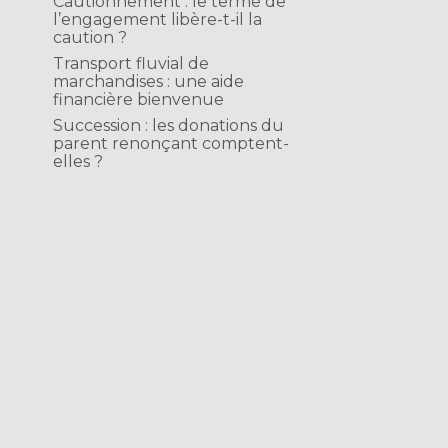
Cautionnement : le terme de
l’engagement libère-t-il la
caution ?
Transport fluvial de
marchandises : une aide
financière bienvenue
Succession : les donations du
parent renonçant comptent-
elles ?