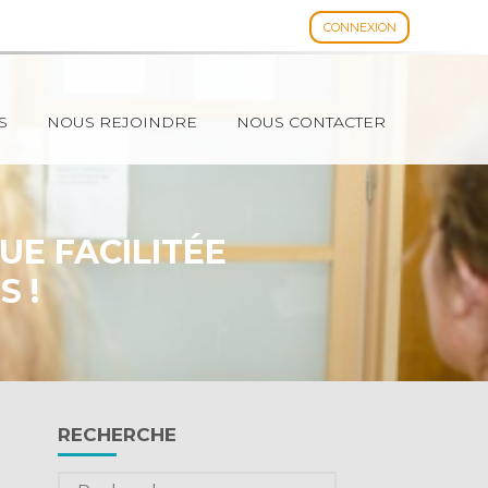
CONNEXION
Espace client
S
NOUS REJOINDRE
NOUS CONTACTER
UE FACILITÉE
 !
Blog
RECHERCHE
sidebar
Rechercher :