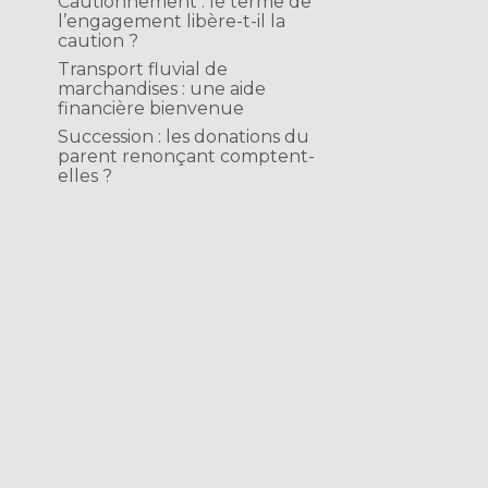
Cautionnement : le terme de
l’engagement libère-t-il la
,
caution ?
Transport fluvial de
marchandises : une aide
financière bienvenue
Succession : les donations du
parent renonçant comptent-
elles ?