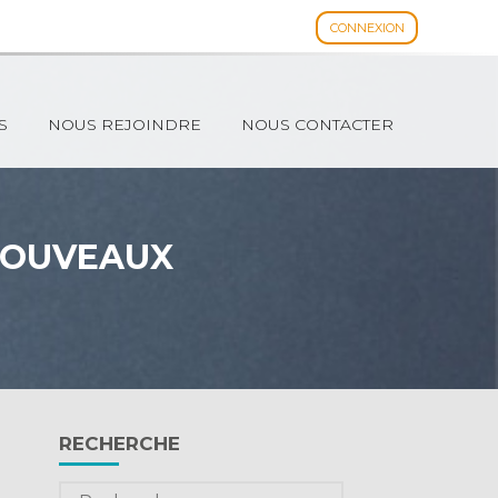
CONNEXION
Espace client
S
NOUS REJOINDRE
NOUS CONTACTER
 NOUVEAUX
Blog
RECHERCHE
sidebar
Rechercher :