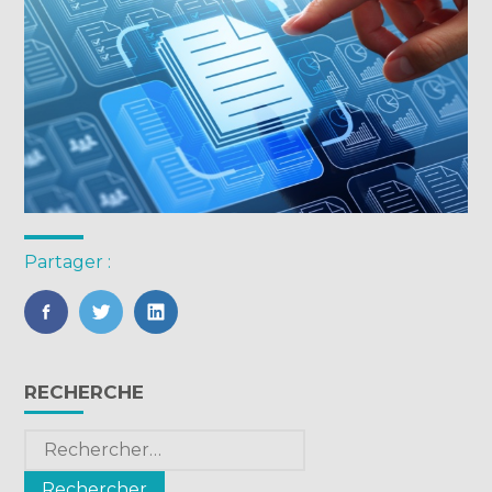
Partager :
FaceBook
Twitter
LinkedIn
Blog
RECHERCHE
sidebar
Rechercher :