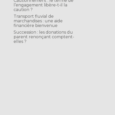
Cautionnement : le terme de
l’engagement libère-t-il la
caution ?
Transport fluvial de
marchandises : une aide
financière bienvenue
Succession : les donations du
parent renonçant comptent-
elles ?