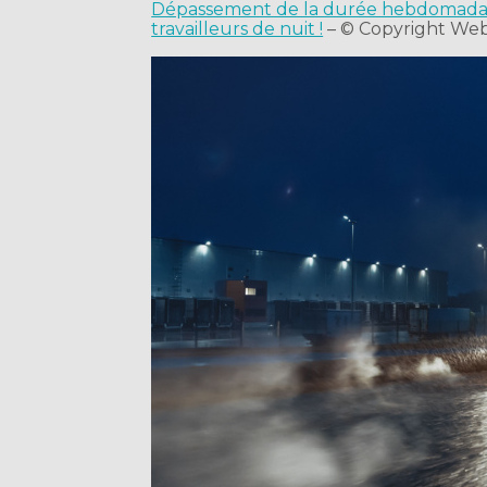
Dépassement de la durée hebdomadair
travailleurs de nuit !
– © Copyright We