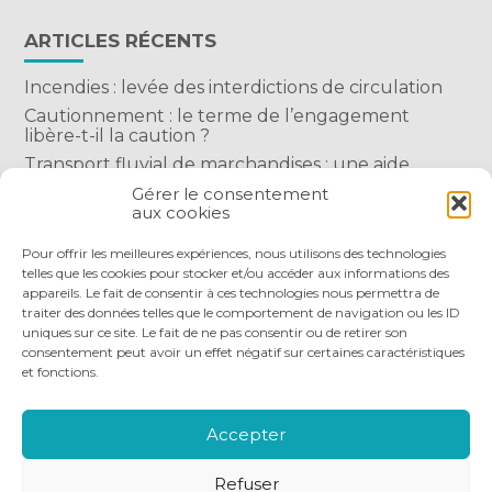
ARTICLES RÉCENTS
Incendies : levée des interdictions de circulation
Cautionnement : le terme de l’engagement
libère-t-il la caution ?
Transport fluvial de marchandises : une aide
financière bienvenue
Gérer le consentement
aux cookies
Succession : les donations du parent renonçant
comptent-elles ?
Pour offrir les meilleures expériences, nous utilisons des technologies
telles que les cookies pour stocker et/ou accéder aux informations des
appareils. Le fait de consentir à ces technologies nous permettra de
traiter des données telles que le comportement de navigation ou les ID
uniques sur ce site. Le fait de ne pas consentir ou de retirer son
consentement peut avoir un effet négatif sur certaines caractéristiques
et fonctions.
Footer
QUI SOMMES-NOUS
NOS SERVICES
Principale
NOS OUTILS DIGITAUX
ACTUALITÉS
Accepter
NOUS REJOINDRE
NOUS CONTACTER
Refuser