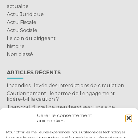
actualite
Actu Juridique
Actu Fiscale
Actu Sociale
Le coin du dirigeant
histoire
Non classé
ARTICLES RÉCENTS
Incendies : levée des interdictions de circulation
Cautionnement : le terme de l’engagement
libère-t-il la caution ?
Transport fluvial de marchandises : une aide
financière bienvenue
Gérer le consentement
aux cookies
Succession : les donations du parent renonçant
comptent-elles ?
Pour offrir les meilleures expériences, nous utilisons des technologies
telles que les cookies pour stocker et/ou accéder aux informations des