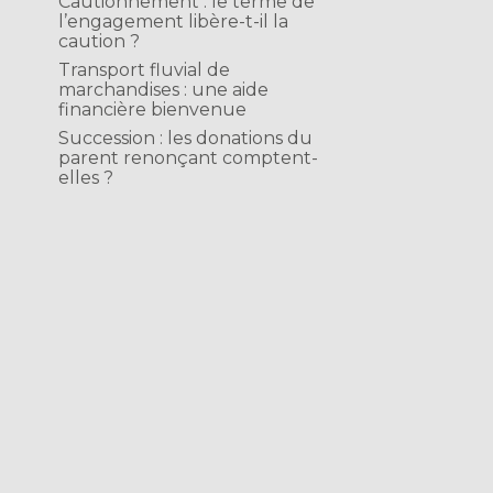
Cautionnement : le terme de
l’engagement libère-t-il la
caution ?
Transport fluvial de
marchandises : une aide
financière bienvenue
Succession : les donations du
parent renonçant comptent-
elles ?