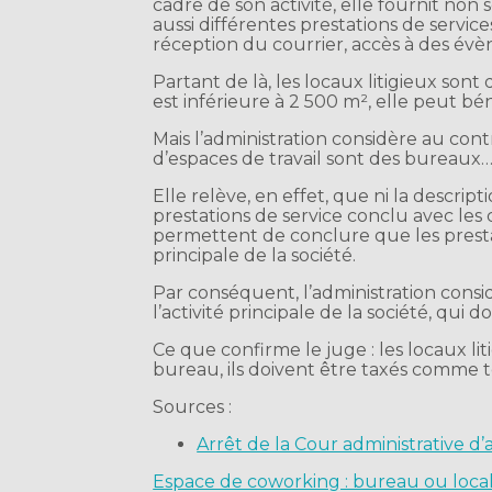
cadre de son activité, elle fournit non
aussi différentes prestations de service
réception du courrier, accès à des évè
Partant de là, les locaux litigieux son
est inférieure à 2 500 m², elle peut bén
Mais l’administration considère au cont
d’espaces de travail sont des bureau
Elle relève, en effet, que ni la descript
prestations de service conclu avec les 
permettent de conclure que les prestat
principale de la société.
Par conséquent, l’administration consid
l’activité principale de la société, qui 
Ce que confirme le juge : les locaux li
bureau, ils doivent être taxés comme te
Sources :
Arrêt de la Cour administrative d
Espace de coworking : bureau ou local 