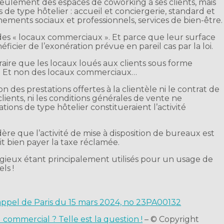
 seulement des espaces de coworking à ses clients, mais
s de type hôtelier : accueil et conciergerie, standard et
nements sociaux et professionnels, services de bien-être.
t des « locaux commerciaux ». Et parce que leur surface
éficier de l’exonération prévue en pareil cas par la loi.
raire que les locaux loués aux clients sous forme
x… Et non des locaux commerciaux…
ion des prestations offertes à la clientèle ni le contrat de
clients, ni les conditions générales de vente ne
ions de type hôtelier constitueraient l’activité
ère que l’activité de mise à disposition de bureaux est
doit bien payer la taxe réclamée.
tigieux étant principalement utilisés pour un usage de
ls !
’appel de Paris du 15 mars 2024, no 23PA00132
commercial ? Telle est la question !
– © Copyright