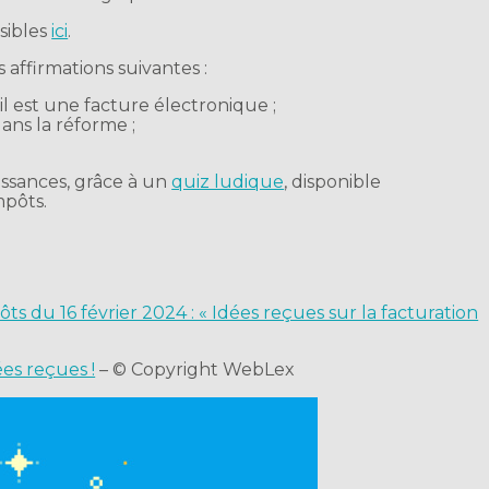
sibles
ici
.
s affirmations suivantes :
 est une facture électronique ;
dans la réforme ;
issances, grâce à un
quiz ludique
, disponible
mpôts.
ôts du 16 février 2024 : « Idées reçues sur la facturation
ées reçues !
– © Copyright WebLex