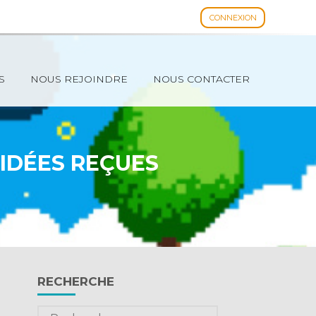
CONNEXION
Espace client
S
NOUS REJOINDRE
NOUS CONTACTER
 IDÉES REÇUES
Blog
RECHERCHE
sidebar
Rechercher :