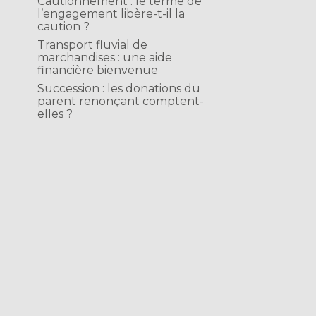
Cautionnement : le terme de
l’engagement libère-t-il la
caution ?
Transport fluvial de
marchandises : une aide
financière bienvenue
Succession : les donations du
parent renonçant comptent-
elles ?