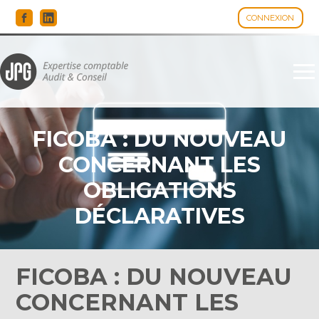
CONNEXION
Espace client
Aller
au
contenu
FICOBA : DU NOUVEAU
CONCERNANT LES
OBLIGATIONS
DÉCLARATIVES
FICOBA : DU NOUVEAU
CONCERNANT LES