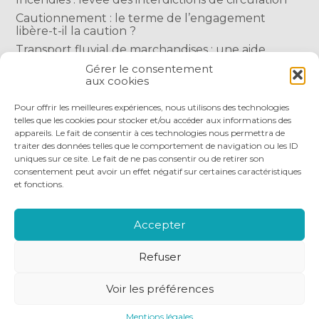
Cautionnement : le terme de l’engagement
libère-t-il la caution ?
Transport fluvial de marchandises : une aide
financière bienvenue
Gérer le consentement
aux cookies
Succession : les donations du parent renonçant
comptent-elles ?
Pour offrir les meilleures expériences, nous utilisons des technologies
telles que les cookies pour stocker et/ou accéder aux informations des
appareils. Le fait de consentir à ces technologies nous permettra de
traiter des données telles que le comportement de navigation ou les ID
uniques sur ce site. Le fait de ne pas consentir ou de retirer son
consentement peut avoir un effet négatif sur certaines caractéristiques
et fonctions.
Footer
QUI SOMMES-NOUS
NOS SERVICES
Principale
NOS OUTILS DIGITAUX
ACTUALITÉS
Accepter
NOUS REJOINDRE
NOUS CONTACTER
Refuser
Footer
PLAN DU SITE
MENTIONS LÉGALES
Voir les préférences
CONCEPTION ET RÉALISATION
CLASSE 7
Mentions légales