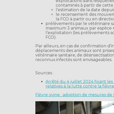
exploitations dans lesquelle
contaminés à partir de cett
l’estimation de la date depui
le recensement des mouveme
la FCO à partir ou en directi
prélèvements par le vétérinaire sa
maximum 3 animaux par espèce ré
l’exploitation (les prélèvements s
FCO).
Par ailleurs, en cas de confirmation d’i
déplacements des animaux sont prises
vétérinaire sanitaire, de désinsectisa
reconnus infectés sont envisageables.
Sources :
Arrêté du 4 juillet 2024 fixant le
relatives à la lutte contre la fièvr
Fièvre ovine : adoption de mesures de 