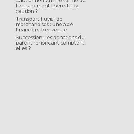
Cautionnement : le terme de
l’engagement libère-t-il la
caution ?
Transport fluvial de
marchandises : une aide
financière bienvenue
Succession : les donations du
parent renonçant comptent-
elles ?