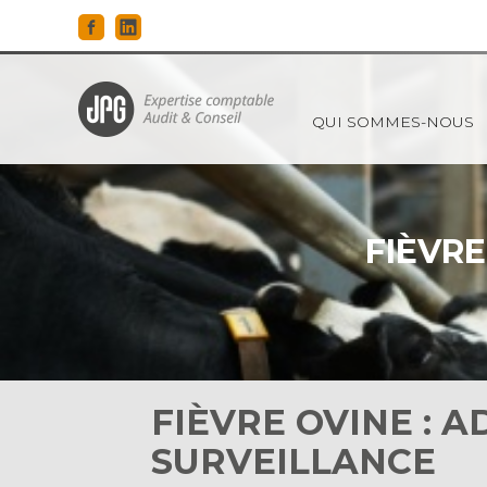
Principal
QUI SOMMES-NOUS
Aller
au
contenu
FIÈVRE
FIÈVRE OVINE : 
SURVEILLANCE