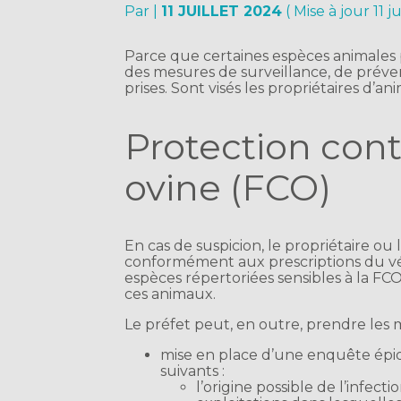
Par
|
11 JUILLET 2024
( Mise à jour 11 j
Parce que certaines espèces animales p
des mesures de surveillance, de préven
prises. Sont visés les propriétaires d’an
Protection contr
ovine (FCO)
En cas de suspicion, le propriétaire ou
conformément aux prescriptions du vét
espèces répertoriées sensibles à la FCO,
ces animaux.
Le préfet peut, en outre, prendre les m
mise en place d’une enquête épi
suivants :
l’origine possible de l’infecti