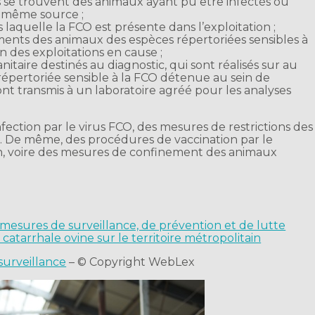
s se trouvent des animaux ayant pu être infectés ou
e même source ;
s laquelle la FCO est présente dans l’exploitation ;
nts des animaux des espèces répertoriées sensibles à
on des exploitations en cause ;
nitaire destinés au diagnostic, qui sont réalisés sur au
pertoriée sensible à la FCO détenue au sein de
ont transmis à un laboratoire agréé pour les analyses
nfection par le virus FCO, des mesures de restrictions des
. De même, des procédures de vaccination par le
tion, voire des mesures de confinement des animaux
s mesures de surveillance, de prévention et de lutte
e catarrhale ovine sur le territoire métropolitain
surveillance
– © Copyright WebLex