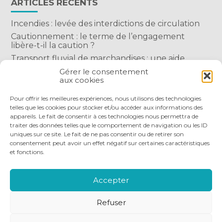
ARTICLES RÉCENTS
Incendies : levée des interdictions de circulation
Cautionnement : le terme de l’engagement
libère-t-il la caution ?
Transport fluvial de marchandises : une aide
financière bienvenue
Gérer le consentement
aux cookies
Succession : les donations du parent renonçant
comptent-elles ?
Pour offrir les meilleures expériences, nous utilisons des technologies
telles que les cookies pour stocker et/ou accéder aux informations des
appareils. Le fait de consentir à ces technologies nous permettra de
traiter des données telles que le comportement de navigation ou les ID
uniques sur ce site. Le fait de ne pas consentir ou de retirer son
consentement peut avoir un effet négatif sur certaines caractéristiques
et fonctions.
Footer
QUI SOMMES-NOUS
NOS SERVICES
Principale
NOS OUTILS DIGITAUX
ACTUALITÉS
Accepter
NOUS REJOINDRE
NOUS CONTACTER
Refuser