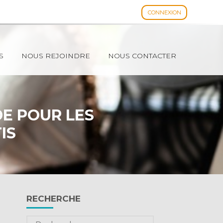
CONNEXION
Espace client
S
NOUS REJOINDRE
NOUS CONTACTER
DE POUR LES
IS
Blog
RECHERCHE
sidebar
Rechercher :