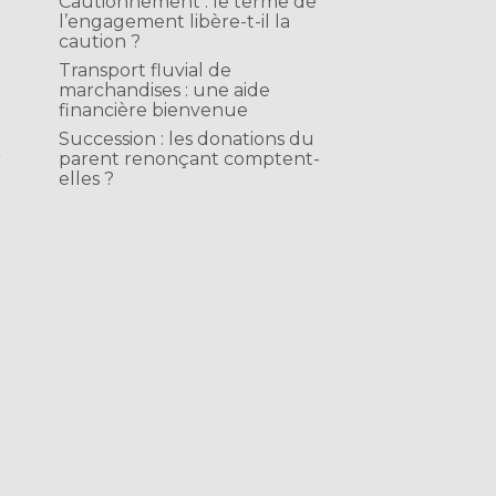
Cautionnement : le terme de
l’engagement libère-t-il la
caution ?
Transport fluvial de
marchandises : une aide
financière bienvenue
s
Succession : les donations du
s
parent renonçant comptent-
elles ?