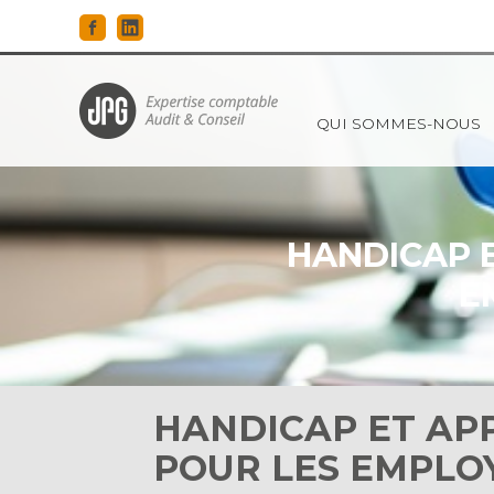
Principal
QUI SOMMES-NOUS
Aller
au
contenu
HANDICAP E
E
HANDICAP ET APP
POUR LES EMPLOY