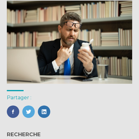
Partager :
FaceBook
Twitter
LinkedIn
Blog
RECHERCHE
sidebar