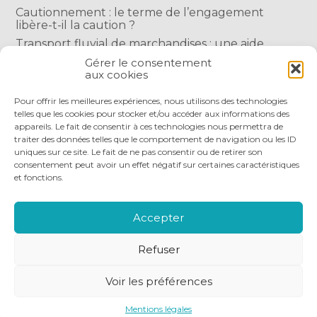
Cautionnement : le terme de l’engagement
libère-t-il la caution ?
Transport fluvial de marchandises : une aide
financière bienvenue
Gérer le consentement
aux cookies
Succession : les donations du parent renonçant
comptent-elles ?
Pour offrir les meilleures expériences, nous utilisons des technologies
telles que les cookies pour stocker et/ou accéder aux informations des
appareils. Le fait de consentir à ces technologies nous permettra de
traiter des données telles que le comportement de navigation ou les ID
uniques sur ce site. Le fait de ne pas consentir ou de retirer son
consentement peut avoir un effet négatif sur certaines caractéristiques
et fonctions.
Footer
QUI SOMMES-NOUS
NOS SERVICES
Principale
NOS OUTILS DIGITAUX
ACTUALITÉS
Accepter
NOUS REJOINDRE
NOUS CONTACTER
Refuser
Footer
PLAN DU SITE
MENTIONS LÉGALES
Voir les préférences
CONCEPTION ET RÉALISATION
CLASSE 7
Mentions légales