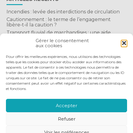
Incendies : levée des interdictions de circulation
Cautionnement : le terme de l’engagement
libère-t-il la caution ?
Transport fluvial de marchandises : une aide
financière bienvenue
Gérer le consentement
aux cookies
Succession : les donations du parent renonçant
comptent-elles ?
Pour offrir les meilleures expériences, nous utilisons des technologies
telles que les cookies pour stocker et/ou accéder aux informations des
appareils. Le fait de consentir à ces technologies nous permettra de
traiter des données telles que le comportement de navigation ou les ID
uniques sur ce site. Le fait de ne pas consentir ou de retirer son
consentement peut avoir un effet négatif sur certaines caractéristiques
et fonctions.
Footer
QUI SOMMES-NOUS
NOS SERVICES
Principale
NOS OUTILS DIGITAUX
ACTUALITÉS
Accepter
NOUS REJOINDRE
NOUS CONTACTER
Refuser
Footer
PLAN DU SITE
MENTIONS LÉGALES
Voir les préférences