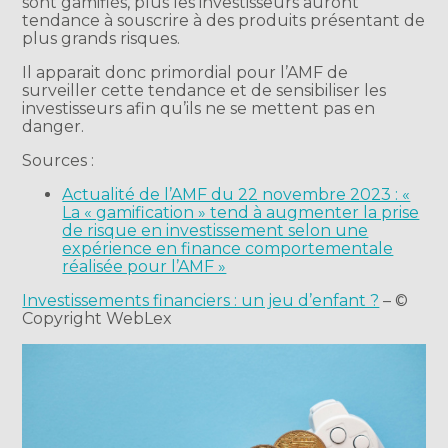
sont gamifiés, plus les investisseurs auront
tendance à souscrire à des produits présentant de
plus grands risques.
Il apparait donc primordial pour l’AMF de
surveiller cette tendance et de sensibiliser les
investisseurs afin qu’ils ne se mettent pas en
danger.
Sources :
Actualité de l’AMF du 22 novembre 2023 : «
La « gamification » tend à augmenter la prise
de risque en investissement selon une
expérience en finance comportementale
réalisée pour l’AMF »
Investissements financiers : un jeu d’enfant ?
– ©
Copyright WebLex