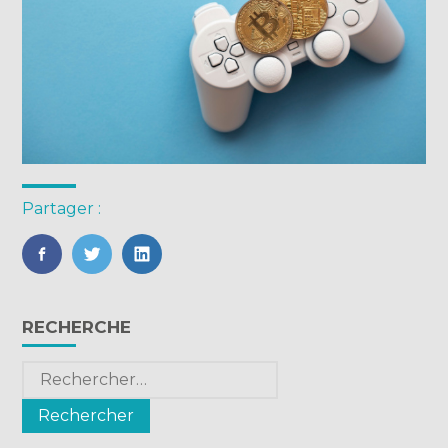
Partager :
FaceBook
Twitter
LinkedIn
Blog
RECHERCHE
sidebar
Rechercher :