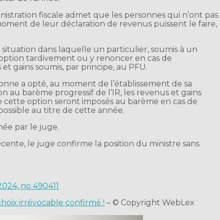
ministration fiscale admet que les personnes qui n’ont pas
oment de leur déclaration de revenus puissent le faire,
a situation dans laquelle un particulier, soumis à un
e option tardivement ou y renoncer en cas de
t gains soumis, par principe, au PFU.
onne a opté, au moment de l’établissement de sa
on au barème progressif de l’IR, les revenus et gains
e cette option seront imposés au barème en cas de
possible au titre de cette année.
mée par le juge.
récente, le juge confirme la position du ministre sans
 2024, no 490411
choix irrévocable confirmé !
– © Copyright WebLex