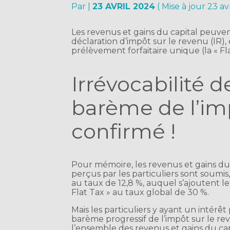
Par
|
23 AVRIL 2024
( Mise à jour 23 av
Les revenus et gains du capital peuvent
déclaration d’impôt sur le revenu (IR),
prélèvement forfaitaire unique (la « Fl
Irrévocabilité d
barème de l’imp
confirmé !
Pour mémoire, les revenus et gains du c
perçus par les particuliers sont soumis
au taux de 12,8 %, auquel s’ajoutent les
Flat Tax » au taux global de 30 %.
Mais les particuliers y ayant un intérê
barème progressif de l’impôt sur le rev
l’ensemble des revenus et gains du cap