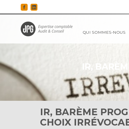
Principal
QUI SOMMES-NOUS
Aller
au
contenu
IR, BARÈM
IR, BARÈME PROG
CHOIX IRRÉVOCAB