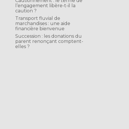
Cautionnement : le terme de
l’engagement libère-t-il la
caution ?
Transport fluvial de
marchandises : une aide
financière bienvenue
Succession : les donations du
parent renonçant comptent-
elles ?