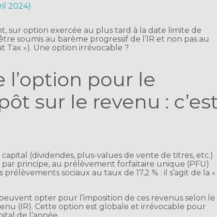
ril 2024)
, sur option exercée au plus tard à la date limite de
 être soumis au barème progressif de l’IR et non pas au
at Tax »). Une option irrévocable ?
e l’option pour le
ôt sur le revenu : c’es
apital (dividendes, plus-values de vente de titres, etc.)
, par principe, au prélèvement forfaitaire unique (PFU)
 prélèvements sociaux au taux de 17,2 % : il s’agit de la «
t peuvent opter pour l’imposition de ces revenus selon le
enu (IR). Cette option est globale et irrévocable pour
ital de l’année.