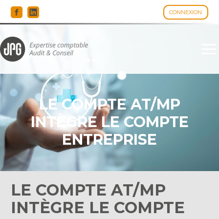
CONNEXION
Espace client
Aller
au
contenu
LE COMPTE AT/MP
INTÈGRE LE COMPTE
ENTREPRISE
LE COMPTE AT/MP
INTÈGRE LE COMPTE