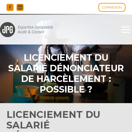
CONNEXION
Espace client
Aller
au
contenu
LICENCIEMENT DU
SALARIÉ DÉNONCIATEUR
DE HARCÈLEMENT :
POSSIBLE ?
LICENCIEMENT DU
SALARIÉ