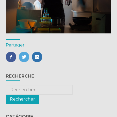
Partager :
FaceBook
Twitter
LinkedIn
Blog
RECHERCHE
sidebar
Rechercher :
CATÉGORIE