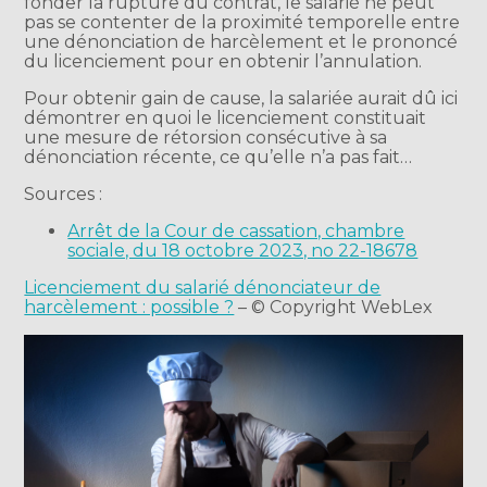
fonder la rupture du contrat, le salarié ne peut
pas se contenter de la proximité temporelle entre
une dénonciation de harcèlement et le prononcé
du licenciement pour en obtenir l’annulation.
Pour obtenir gain de cause, la salariée aurait dû ici
démontrer en quoi le licenciement constituait
une mesure de rétorsion consécutive à sa
dénonciation récente, ce qu’elle n’a pas fait…
Sources :
Arrêt de la Cour de cassation, chambre
sociale, du 18 octobre 2023, no 22-18678
Licenciement du salarié dénonciateur de
harcèlement : possible ?
– © Copyright WebLex