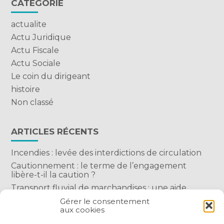
CATÉGORIE
actualite
Actu Juridique
Actu Fiscale
Actu Sociale
Le coin du dirigeant
histoire
Non classé
ARTICLES RÉCENTS
Incendies : levée des interdictions de circulation
Cautionnement : le terme de l’engagement
libère-t-il la caution ?
Transport fluvial de marchandises : une aide
financière bienvenue
Gérer le consentement
aux cookies
Succession : les donations du parent renonçant
comptent-elles ?