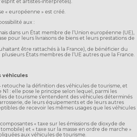
sprit et artistes-interprètes).
se « européenne » est créé.
ossibilité aux :
, mais dans un État membre de l’Union européenne (UE),
ase pour leurs livraisons de biens et leurs prestations de
ouhaitant être rattachés à la France), de bénéficier du
u plusieurs États membres de l’UE autres que la France.
s véhicules
24 retouche la définition des véhicules de tourisme, et
1 : elle pose le principe selon lequel, parmi les
cules de tourisme s’entendent des véhicules déterminés
rrosserie, de leurs équipements et de leurs autres
eptibles de recevoir les mêmes usages que les véhicules
des composantes « taxe sur les émissions de dioxyde de
omobile) et « taxe sur la masse en ordre de marche »
liquées aux véhicules de tourisme.