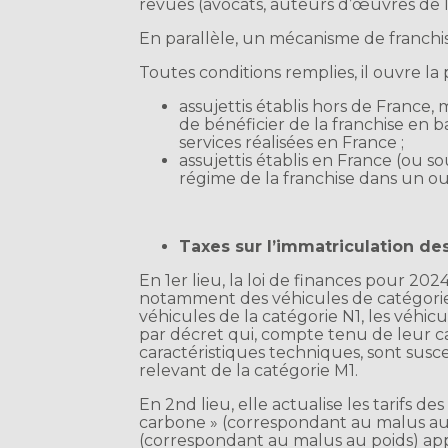
revues (avocats, auteurs d’œuvres de l’e
En parallèle, un mécanisme de franchi
Toutes conditions remplies, il ouvre la p
assujettis établis hors de France
de bénéficier de la franchise en b
services réalisées en France ;
assujettis établis en France (ou s
régime de la franchise dans un o
Taxes sur l’immatriculation de
En 1er lieu, la loi de finances pour 20
notamment des véhicules de catégorie N
véhicules de la catégorie N1, les véhi
par décret qui, compte tenu de leur ca
caractéristiques techniques, sont susc
relevant de la catégorie M1.
En 2nd lieu, elle actualise les tarifs 
carbone » (correspondant au malus aut
(correspondant au malus au poids) app