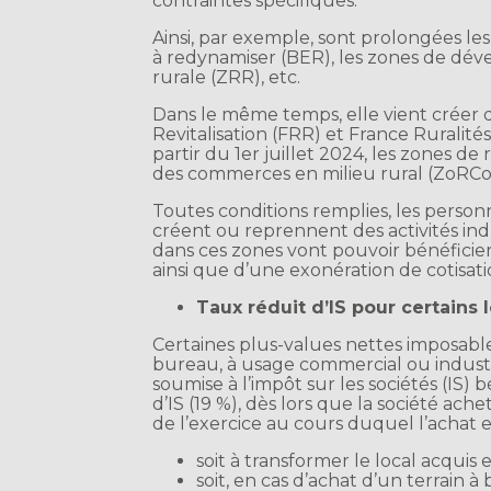
contraintes spécifiques.
Ainsi, par exemple, sont prolongées les
à redynamiser (BER), les zones de dével
rurale (ZRR), etc.
Dans le même temps, elle vient créer d
Revitalisation (FRR) et France Ruralités
partir du 1er juillet 2024, les zones de 
des commerces en milieu rural (ZoRCo
Toutes conditions remplies, les personn
créent ou reprennent des activités indu
dans ces zones vont pouvoir bénéficier
ainsi que d’une exonération de cotisati
Taux réduit d’IS pour certains
Certaines plus-values nettes imposable
bureau, à usage commercial ou industr
soumise à l’impôt sur les sociétés (IS) 
d’IS (19 %), dès lors que la société ach
de l’exercice au cours duquel l’achat e
soit à transformer le local acquis e
soit, en cas d’achat d’un terrain à