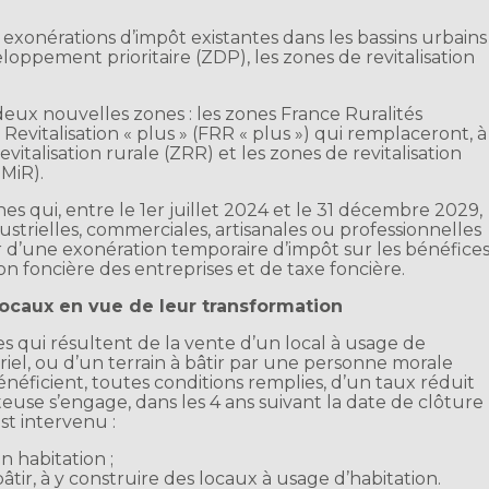
 exonérations d’impôt existantes dans les bassins urbains
oppement prioritaire (ZDP), les zones de revitalisation
eux nouvelles zones : les zones France Ruralités
 Revitalisation « plus » (FRR « plus ») qui remplaceront, à
revitalisation rurale (ZRR) et les zones de revitalisation
MiR).
es qui, entre le 1er juillet 2024 et le 31 décembre 2029,
strielles, commerciales, artisanales ou professionnelles
 d’une exonération temporaire d’impôt sur les bénéfices
on foncière des entreprises et de taxe foncière.
 locaux en vue de leur transformation
s qui résultent de la vente d’un local à usage de
iel, ou d’un terrain à bâtir par une personne morale
bénéficient, toutes conditions remplies, d’un taux réduit
eteuse s’engage, dans les 4 ans suivant la date de clôture
st intervenu :
n habitation ;
 bâtir, à y construire des locaux à usage d’habitation.