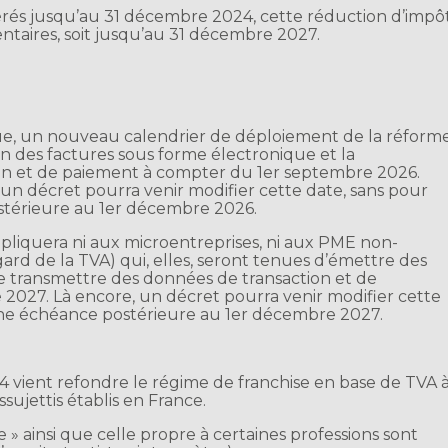
nérés jusqu’au 31 décembre 2024, cette réduction d’impô
taires, soit jusqu’au 31 décembre 2027.
ique, un nouveau calendrier de déploiement de la réform
sion des factures sous forme électronique et la
ion et de paiement à compter du 1er septembre 2026.
u’un décret pourra venir modifier cette date, sans pour
stérieure au 1er décembre 2026.
pliquera ni aux microentreprises, ni aux PME non-
rd de la TVA) qui, elles, seront tenues d’émettre des
e transmettre des données de transaction et de
027. Là encore, un décret pourra venir modifier cette
une échéance postérieure au 1er décembre 2027.
024 vient refondre le régime de franchise en base de TVA 
sujettis établis en France.
e » ainsi que celle propre à certaines professions sont