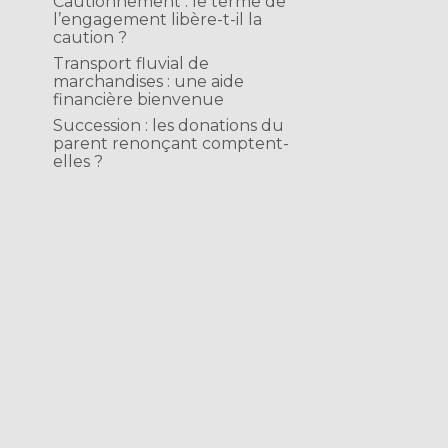
Cautionnement : le terme de
l’engagement libère-t-il la
caution ?
Transport fluvial de
marchandises : une aide
financière bienvenue
Succession : les donations du
parent renonçant comptent-
elles ?
t
s