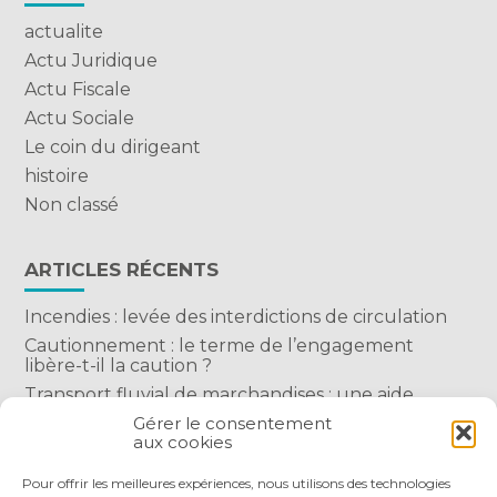
actualite
Actu Juridique
Actu Fiscale
Actu Sociale
Le coin du dirigeant
histoire
Non classé
ARTICLES RÉCENTS
Incendies : levée des interdictions de circulation
Cautionnement : le terme de l’engagement
libère-t-il la caution ?
Transport fluvial de marchandises : une aide
financière bienvenue
Gérer le consentement
aux cookies
Succession : les donations du parent renonçant
comptent-elles ?
Pour offrir les meilleures expériences, nous utilisons des technologies