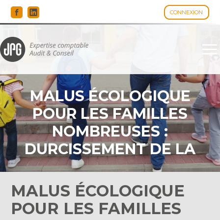
CONNEXION
Espace client
Aller
au
contenu
MALUS ÉCOLOGIQUE
POUR LES FAMILLES
NOMBREUSES :
DURCISSEMENT DE LA
RÈGLE !
MALUS ÉCOLOGIQUE
POUR LES FAMILLES