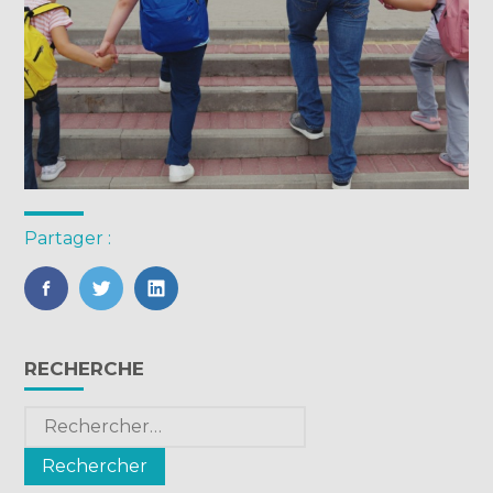
Partager :
FaceBook
Twitter
LinkedIn
Blog
RECHERCHE
sidebar
Rechercher :