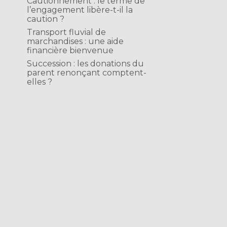
Cautionnement : le terme de
l’engagement libère-t-il la
caution ?
Transport fluvial de
marchandises : une aide
financière bienvenue
Succession : les donations du
parent renonçant comptent-
elles ?