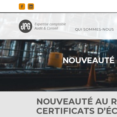
Principal
QUI SOMMES-NOUS
Aller
au
contenu
NOUVEAUTÉ A
NOUVEAUTÉ AU R
CERTIFICATS D’É