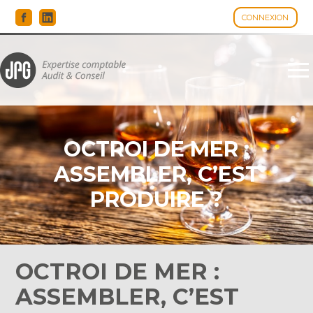
CONNEXION
Espace client
Aller
au
contenu
OCTROI DE MER :
ASSEMBLER, C’EST
PRODUIRE ?
OCTROI DE MER :
ASSEMBLER, C’EST