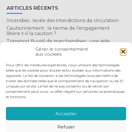
ARTICLES RÉCENTS
Incendies : levée des interdictions de circulation
Cautionnement : le terme de l’engagement
libère-t-il la caution ?
Transport fluvial de marchandises : une aide
financière bienvenue
Gérer le consentement
aux cookies
Succession : les donations du parent renonçant
comptent-elles ?
Pour offrir les meilleures expériences, nous utilisons des technologies
telles que les cookies pour stocker et/ou accéder aux informations des
appareils. Le fait de consentir à ces technologies nous permettra de
traiter des données telles que le comportement de navigation ou les ID
uniques sur ce site. Le fait de ne pas consentir ou de retirer son
consentement peut avoir un effet négatif sur certaines caractéristiques
et fonctions.
Footer
QUI SOMMES-NOUS
NOS SERVICES
Principale
NOS OUTILS DIGITAUX
ACTUALITÉS
Accepter
NOUS REJOINDRE
NOUS CONTACTER
Refuser