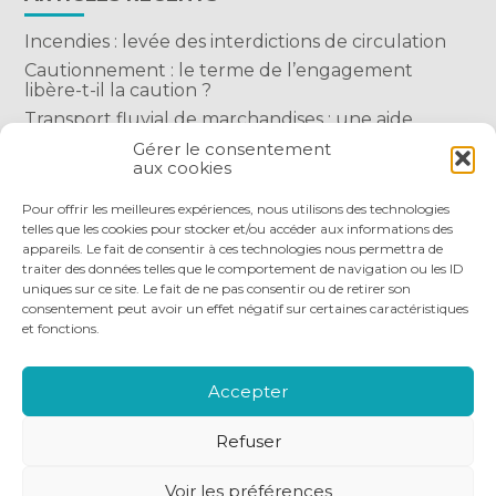
Incendies : levée des interdictions de circulation
Cautionnement : le terme de l’engagement
libère-t-il la caution ?
Transport fluvial de marchandises : une aide
financière bienvenue
Gérer le consentement
aux cookies
Succession : les donations du parent renonçant
comptent-elles ?
Pour offrir les meilleures expériences, nous utilisons des technologies
telles que les cookies pour stocker et/ou accéder aux informations des
appareils. Le fait de consentir à ces technologies nous permettra de
traiter des données telles que le comportement de navigation ou les ID
uniques sur ce site. Le fait de ne pas consentir ou de retirer son
consentement peut avoir un effet négatif sur certaines caractéristiques
et fonctions.
Footer
QUI SOMMES-NOUS
NOS SERVICES
Principale
NOS OUTILS DIGITAUX
ACTUALITÉS
Accepter
NOUS REJOINDRE
NOUS CONTACTER
Refuser
Footer
PLAN DU SITE
MENTIONS LÉGALES
Voir les préférences