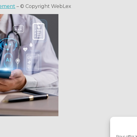
ncement
– © Copyright WebLex
Pour offrir 