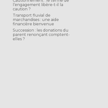
Cautionnement : le terme de
l’engagement libère-t-il la
caution ?
Transport fluvial de
marchandises : une aide
financière bienvenue
Succession : les donations du
parent renonçant comptent-
elles ?