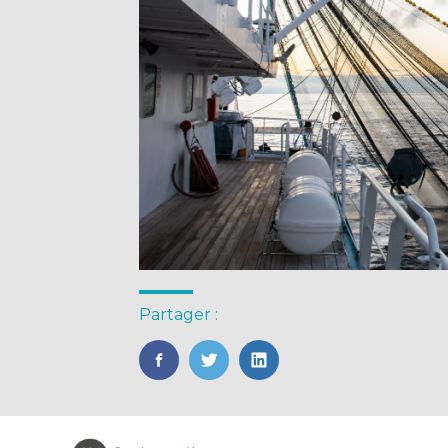
Partager :
FaceBook
Twitter
LinkedIn