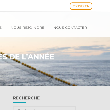
CONNEXION
Espace client
S
NOUS REJOINDRE
NOUS CONTACTER
ÉS DE L’ANNÉE
Blog
RECHERCHE
sidebar
Rechercher :