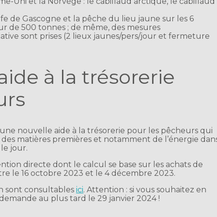
e-Uni et la Norvège : le cabillaud arctique, le cabillaud
fe de Gascogne et la pêche du lieu jaune sur les 6
eur de 500 tonnes ; de même, des mesures
ive sont prises (2 lieux jaunes/pers/jour et fermeture
ide à la trésorerie
urs
ne nouvelle aide à la trésorerie pour les pêcheurs qui
x des matières premières et notamment de l’énergie dan
le jour.
tion directe dont le calcul se base sur les achats de
tre le 16 octobre 2023 et le 4 décembre 2023.
ion sont consultables
ici
. Attention : si vous souhaitez en
demande au plus tard le 29 janvier 2024 !