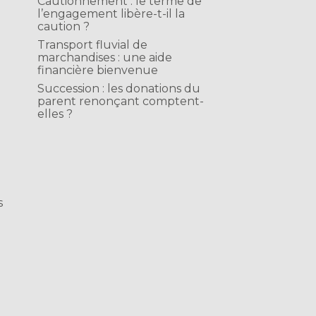
Cautionnement : le terme de
l’engagement libère-t-il la
caution ?
Transport fluvial de
marchandises : une aide
financière bienvenue
Succession : les donations du
parent renonçant comptent-
elles ?
s