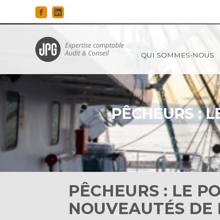
Principal
QUI SOMMES-NOUS
Aller
au
contenu
PÊCHEURS : L
PÊCHEURS : LE PO
NOUVEAUTÉS DE 