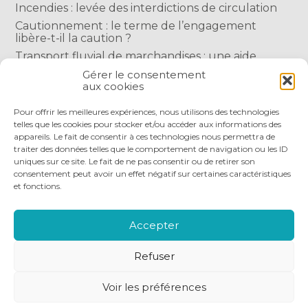
Incendies : levée des interdictions de circulation
Cautionnement : le terme de l’engagement
libère-t-il la caution ?
Transport fluvial de marchandises : une aide
financière bienvenue
Gérer le consentement
aux cookies
Succession : les donations du parent renonçant
comptent-elles ?
Pour offrir les meilleures expériences, nous utilisons des technologies
telles que les cookies pour stocker et/ou accéder aux informations des
appareils. Le fait de consentir à ces technologies nous permettra de
traiter des données telles que le comportement de navigation ou les ID
uniques sur ce site. Le fait de ne pas consentir ou de retirer son
consentement peut avoir un effet négatif sur certaines caractéristiques
et fonctions.
Footer
QUI SOMMES-NOUS
NOS SERVICES
Principale
NOS OUTILS DIGITAUX
ACTUALITÉS
Accepter
NOUS REJOINDRE
NOUS CONTACTER
Refuser
Footer
PLAN DU SITE
MENTIONS LÉGALES
Voir les préférences