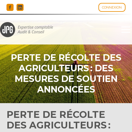
CONNEXION
Espace client
Aller
au
contenu
PERTE DE RÉCOLTE DES
AGRICULTEURS : DES
MESURES DE SOUTIEN
ANNONCÉES
PERTE DE RÉCOLTE
DES AGRICULTEURS :